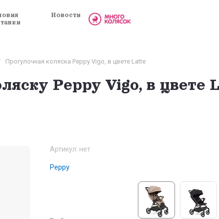
ловия
Новости
ставки
/
Прогулочная коляска Peppy Vigo, в цвете Latte
яску Peppy Vigo, в цвете L
Артикул:
нет
Peppy